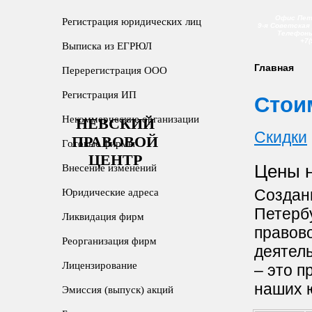
Офис Пет
Регистрация юридических лиц
9-я Советская 
Телефоны:
+7(
Выписка из ЕГРЮЛ
Главная
Перерегистрация ООО
Регистрация ИП
Стои
Некоммерческие организации
НЕВСКИЙ
Скидки
ПРАВОВОЙ
Готовые фирмы
ЦЕНТР
Цены н
Внесение изменений
Создан
Юридические адреса
Петерб
Ликвидация фирм
правов
Реорганизация фирм
деятел
Лицензирование
– это п
наших ю
Эмиссия (выпуск) акций